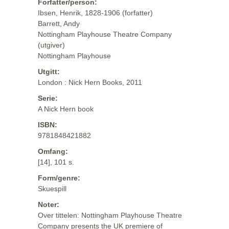
Forfatter/person:
Ibsen, Henrik, 1828-1906 (forfatter)
Barrett, Andy
Nottingham Playhouse Theatre Company
(utgiver)
Nottingham Playhouse
Utgitt:
London : Nick Hern Books, 2011
Serie:
A Nick Hern book
ISBN:
9781848421882
Omfang:
[14], 101 s.
Form/genre:
Skuespill
Noter:
Over tittelen: Nottingham Playhouse Theatre
Company presents the UK premiere of