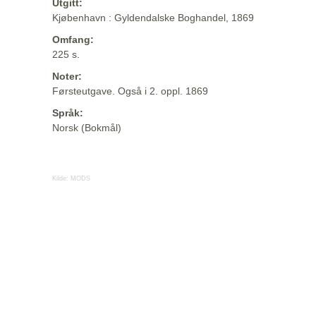
Utgitt:
Kjøbenhavn : Gyldendalske Boghandel, 1869
Omfang:
225 s.
Noter:
Førsteutgave. Også i 2. oppl. 1869
Språk:
Norsk (Bokmål)
Kilde:
MODS