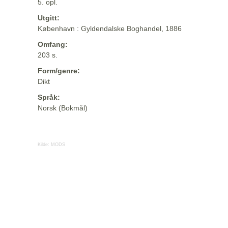
5. opl.
Utgitt:
København : Gyldendalske Boghandel, 1886
Omfang:
203 s.
Form/genre:
Dikt
Språk:
Norsk (Bokmål)
Kilde:
MODS