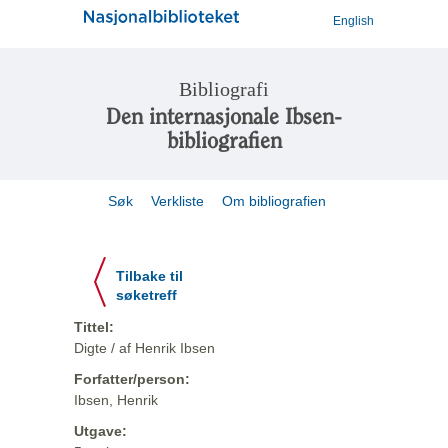
English
Bibliografi
Den internasjonale Ibsen-
bibliografien
Søk
Verkliste
Om bibliografien
Tilbake til
søketreff
Tittel:
Digte / af Henrik Ibsen
Forfatter/person:
Ibsen, Henrik
Utgave: