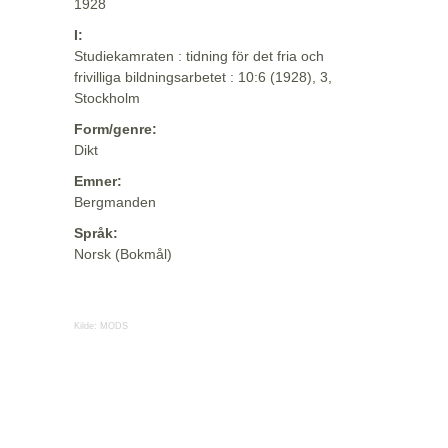
1928
I:
Studiekamraten : tidning för det fria och
frivilliga bildningsarbetet : 10:6 (1928), 3,
Stockholm
Form/genre:
Dikt
Emner:
Bergmanden
Språk:
Norsk (Bokmål)
Kilde:
MODS