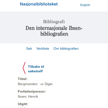
English
Bibliografi
Den internasjonale Ibsen-
bibliografien
Søk
Verkliste
Om bibliografien
Tilbake til
søketreff
Tittel:
Bergmanden : ur Digte
Forfatter/person:
Ibsen, Henrik
Utgitt: