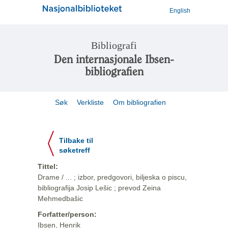
English
Bibliografi
Den internasjonale Ibsen-
bibliografien
Søk
Verkliste
Om bibliografien
Tilbake til
søketreff
Tittel:
Drame / ... ; izbor, predgovori, biljeska o piscu,
bibliografija Josip Lešic ; prevod Zeina
Mehmedbašic
Forfatter/person:
Ibsen, Henrik