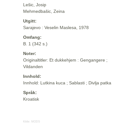
Lešic, Josip
Mehmedbašic, Zeina
Utgitt:
Sarajevo : Veselin Maslesa, 1978
Omfang:
B. 1 (342 s.)
Noter:
Originaltitler: Et dukkehjem : Gengangere ;
Vildanden
Innhold:
Innhold: Lutkina kuca ; Sablasti ; Divlja patka
Språk:
Kroatisk
Kilde:
MODS