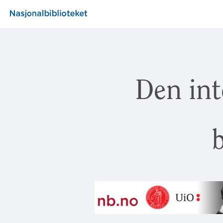
Den int
b