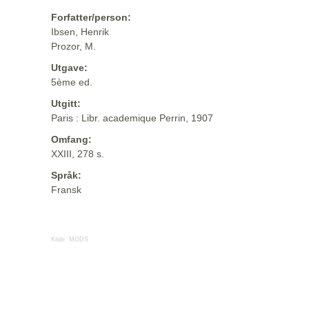
Forfatter/person:
Ibsen, Henrik
Prozor, M.
Utgave:
5ème ed.
Utgitt:
Paris : Libr. academique Perrin, 1907
Omfang:
XXIII, 278 s.
Språk:
Fransk
Kilde:
MODS