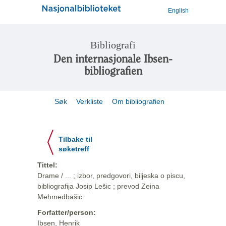
English
Bibliografi
Den internasjonale Ibsen-
bibliografien
Søk
Verkliste
Om bibliografien
Tilbake til
søketreff
Tittel:
Drame / ... ; izbor, predgovori, biljeska o piscu,
bibliografija Josip Lešic ; prevod Zeina
Mehmedbašic
Forfatter/person:
Ibsen, Henrik