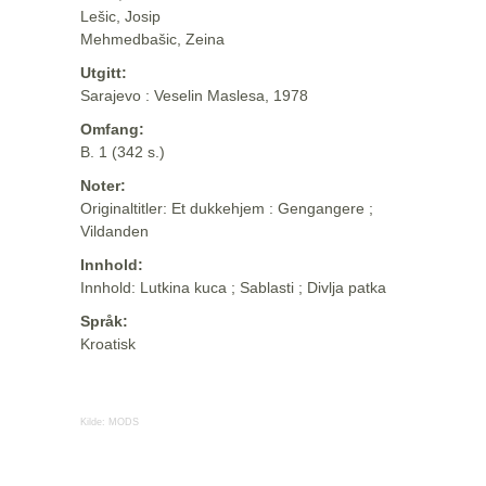
Lešic, Josip
Mehmedbašic, Zeina
Utgitt:
Sarajevo : Veselin Maslesa, 1978
Omfang:
B. 1 (342 s.)
Noter:
Originaltitler: Et dukkehjem : Gengangere ;
Vildanden
Innhold:
Innhold: Lutkina kuca ; Sablasti ; Divlja patka
Språk:
Kroatisk
Kilde:
MODS