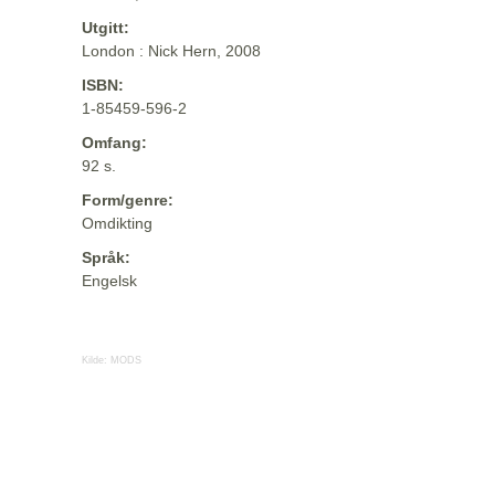
Utgitt:
London : Nick Hern, 2008
ISBN:
1-85459-596-2
Omfang:
92 s.
Form/genre:
Omdikting
Språk:
Engelsk
Kilde:
MODS