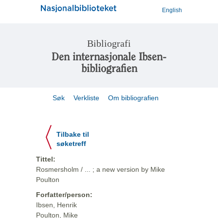
English
Bibliografi
Den internasjonale Ibsen-
bibliografien
Søk
Verkliste
Om bibliografien
Tilbake til
søketreff
Tittel:
Rosmersholm / ... ; a new version by Mike
Poulton
Forfatter/person:
Ibsen, Henrik
Poulton, Mike