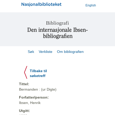
English
Bibliografi
Den internasjonale Ibsen-
bibliografien
Søk
Verkliste
Om bibliografien
Tilbake til
søketreff
Tittel:
Bermanden : (ur Digte)
Forfatter/person:
Ibsen, Henrik
Utgitt: