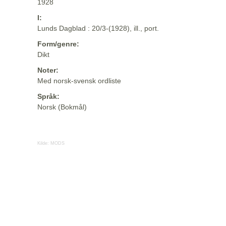
1928
I:
Lunds Dagblad : 20/3-(1928), ill., port.
Form/genre:
Dikt
Noter:
Med norsk-svensk ordliste
Språk:
Norsk (Bokmål)
Kilde:
MODS