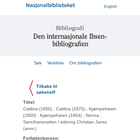
English
Bibliografi
Den internasjonale Ibsen-
bibliografien
Søk
Verkliste
Om bibliografien
Tilbake til
søketreff
Tittel:
Catilina (1850) ; Catilina (1875) ; Kjæmpehøien
(1850) ; Kjæmpehøien (1854) ; Norma ;
Sancthansnatten / edering Christian Janss
(ansv.)
Forfatter/person: