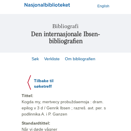
English
Bibliografi
Den internasjonale Ibsen-
bibliografien
Søk
Verkliste
Om bibliografien
Tilbake til
søketreff
Tittel:
Kogda my, mertvecy probuždaemsja : dram.
epilog v 3 d / Genrik Ibsen ; razreš. avt. per. s
podlinnika A. i P. Ganzen
Standardtittel:
Når vi døde vågner