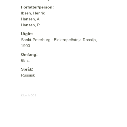
Forfatter/person:
Ibsen, Henrik
Hansen, A.
Hansen, P.
Utgitt:
Sankt-Peterburg : Elektropečatnja Rossija,
1900
Omfang:
65 s.
Språk:
Russisk
Kilde:
MODS