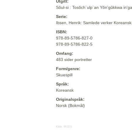
Utgitt:
Sŏul-si : Tosŏch´ulp´an Yŏn'gŭkkwa in'g
Serie:
Ibsen, Henrik: Samlede verker Koreansk
ISBN:
978-89-5786-827-0
978-89-5786-822-5
Omfang:
483 sider portretter
Form/genre:
Skuespill
Språk:
Koreansk
Originalspråk:
Norsk (Bokmål)
Kilde:
MODS