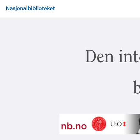
Den int
b