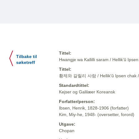
Tittel:
Tilbake til
Hwangje wa Kallilli saram / Hellik'ŭ 
søketreff
Tittel:
황제와 갈릴리 사람 / Hellik'ŭ Ipsen cha
Standardtittel:
Kejser og Galilæer Koreansk
Forfatter/person:
Ibsen, Henrik, 1828-1906 (forfatter)
Kim, Miy-he, 1948- (oversetter, forord)
Utgave:
Chopan