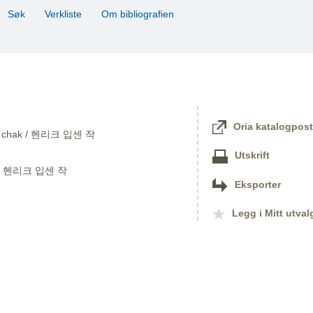
Søk
Verkliste
Om bibliografien
Oria katalogpost
Ipsen chak / 헨리크 입센 작
Utskrift
k / 헨리크 입센 작
Eksporter
Legg i Mitt utval