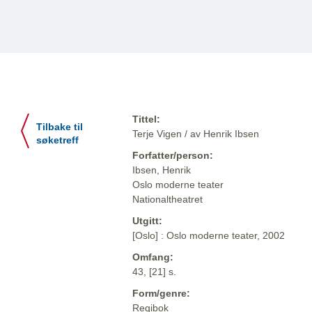
Tittel:
Tilbake til
Terje Vigen / av Henrik Ibsen
søketreff
Forfatter/person:
Ibsen, Henrik
Oslo moderne teater
Nationaltheatret
Utgitt:
[Oslo] : Oslo moderne teater, 2002
Omfang:
43, [21] s.
Form/genre:
Regibok