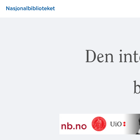
Den int
b