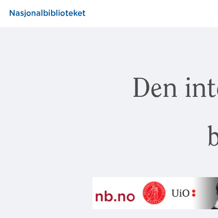
Den int
b