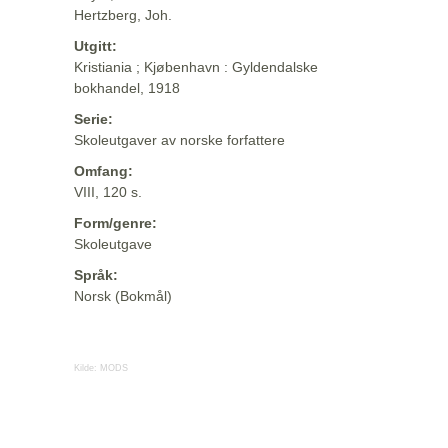
Hertzberg, Joh.
Utgitt:
Kristiania ; Kjøbenhavn : Gyldendalske
bokhandel, 1918
Serie:
Skoleutgaver av norske forfattere
Omfang:
VIII, 120 s.
Form/genre:
Skoleutgave
Språk:
Norsk (Bokmål)
Kilde:
MODS