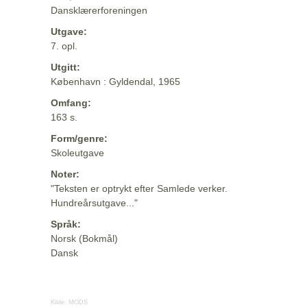
Dansklærerforeningen
Utgave:
7. opl.
Utgitt:
København : Gyldendal, 1965
Omfang:
163 s.
Form/genre:
Skoleutgave
Noter:
"Teksten er optrykt efter Samlede verker.
Hundreårsutgave..."
Språk:
Norsk (Bokmål)
Dansk
Kilde:
MODS