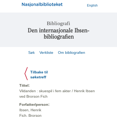
English
Bibliografi
Den internasjonale Ibsen-
bibliografien
Søk
Verkliste
Om bibliografien
Tilbake til
søketreff
Tittel:
Vildanden : skuespil i fem akter / Henrik Ibsen
ved Brorson Fich
Forfatter/person:
Ibsen, Henrik
Fich, Brorson