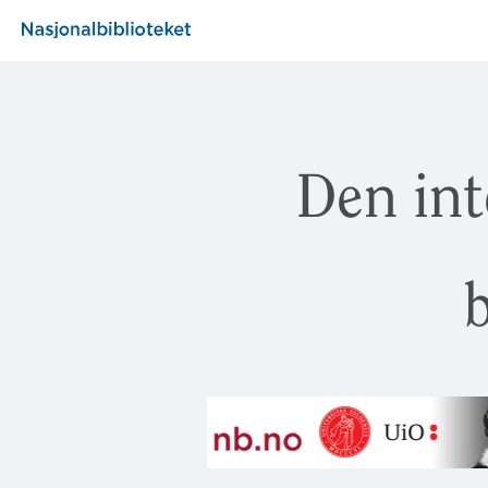
Den int
b