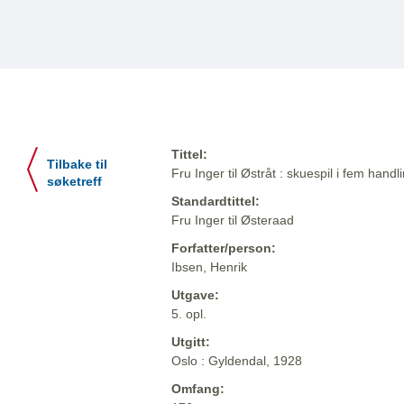
Tittel:
Tilbake til
Fru Inger til Østråt : skuespil i fem handl
søketreff
Standardtittel:
Fru Inger til Østeraad
Forfatter/person:
Ibsen, Henrik
Utgave:
5. opl.
Utgitt:
Oslo : Gyldendal, 1928
Omfang: