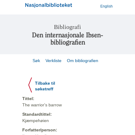
English
Bibliografi
Den internasjonale Ibsen-
bibliografien
Søk
Verkliste
Om bibliografien
Tilbake til
søketreff
Tittel:
The warrior's barrow
Standardtittel:
Kjæmpehøien
Forfatter/person: