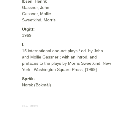
Ibsen, Henrik
Gassner, John
Gassner, Mollie
Sweetkind, Morris
Utgitt:
1969
I:
15 international one-act plays / ed. by John
and Mollie Gassner ; with an introd. and
prefaces to the plays by Morris Sweetkind, New
York : Washington Square Press, [1969]
Språk:
Norsk (Bokmål)
Kilde:
MODS