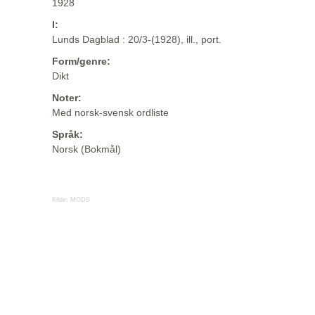
1928
I:
Lunds Dagblad : 20/3-(1928), ill., port.
Form/genre:
Dikt
Noter:
Med norsk-svensk ordliste
Språk:
Norsk (Bokmål)
Kilde:
MODS