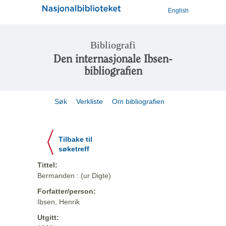
English
Bibliografi
Den internasjonale Ibsen-
bibliografien
Søk
Verkliste
Om bibliografien
Tilbake til
søketreff
Tittel:
Bermanden : (ur Digte)
Forfatter/person:
Ibsen, Henrik
Utgitt: