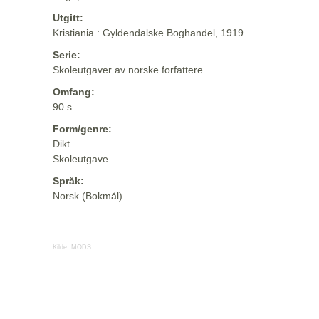
Utgitt:
Kristiania : Gyldendalske Boghandel, 1919
Serie:
Skoleutgaver av norske forfattere
Omfang:
90 s.
Form/genre:
Dikt
Skoleutgave
Språk:
Norsk (Bokmål)
Kilde:
MODS