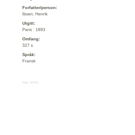
Forfatter/person:
Ibsen, Henrik
Utgitt:
Paris : 1893
Omfang:
327 s.
Språk:
Fransk
Kilde:
MODS