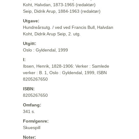
Koht, Halvdan, 1873-1965 (redaktør)
Seip, Didrik Arup, 1884-1963 (redaktør)
Utgave:
Hundreårsutg. / ved ved Francis Bull, Halvdan
Koht, Didrik Arup Seip, 2. utg.
Utgitt:
Oslo : Gyldendal, 1999
I:
Ibsen, Henrik, 1828-1906: Verker : Samlede
verker : B. 1, Oslo : Gyldendal, 1999, ISBN
8205267650
ISBN:
8205267650
Omfang:
341 s.
Form/genre:
Skuespill
Noter: