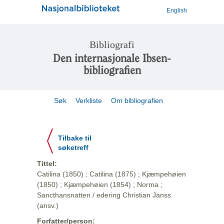
English
Bibliografi
Den internasjonale Ibsen-
bibliografien
Søk
Verkliste
Om bibliografien
Tilbake til
søketreff
Tittel:
Catilina (1850) ; Catilina (1875) ; Kjæmpehøien
(1850) ; Kjæmpehøien (1854) ; Norma ;
Sancthansnatten / edering Christian Janss
(ansv.)
Forfatter/person: