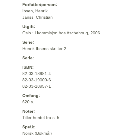
Forfatter/person:
Ibsen, Henrik
Janss, Christian
Utgitt:
Oslo : I kommisjon hos Aschehoug, 2006
Serie:
Henrik Ibsens skrifter 2
Serie:
ISBN:
82-03-18981-4
82-03-19000-6
82-03-18957-1
Omfang:
620 s.
Noter:
Titler hentet fra s. 5
Språk:
Norsk (Bokmål)