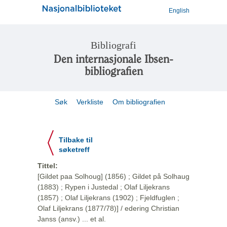
English
Bibliografi
Den internasjonale Ibsen-
bibliografien
Søk
Verkliste
Om bibliografien
Tilbake til
søketreff
Tittel:
[Gildet paa Solhoug] (1856) ; Gildet på Solhaug
(1883) ; Rypen i Justedal ; Olaf Liljekrans
(1857) ; Olaf Liljekrans (1902) ; Fjeldfuglen ;
Olaf Liljekrans (1877/78)] / edering Christian
Janss (ansv.) ... et al.