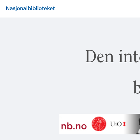
Den int
b