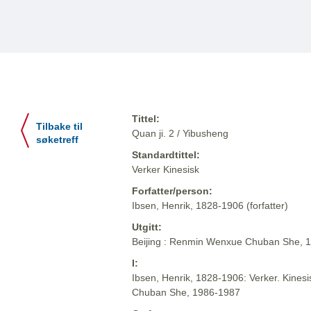
Tittel:
Tilbake til
Quan ji. 2 / Yibusheng
søketreff
Standardtittel:
Verker Kinesisk
Forfatter/person:
Ibsen, Henrik, 1828-1906 (forfatter)
Utgitt:
Beijing : Renmin Wenxue Chuban She, 
I:
Ibsen, Henrik, 1828-1906: Verker. Kinesi
Chuban She, 1986-1987