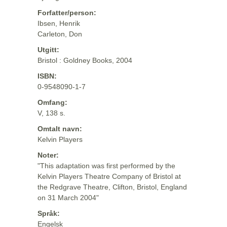
Forfatter/person:
Ibsen, Henrik
Carleton, Don
Utgitt:
Bristol : Goldney Books, 2004
ISBN:
0-9548090-1-7
Omfang:
V, 138 s.
Omtalt navn:
Kelvin Players
Noter:
"This adaptation was first performed by the
Kelvin Players Theatre Company of Bristol at
the Redgrave Theatre, Clifton, Bristol, England
on 31 March 2004"
Språk:
Engelsk