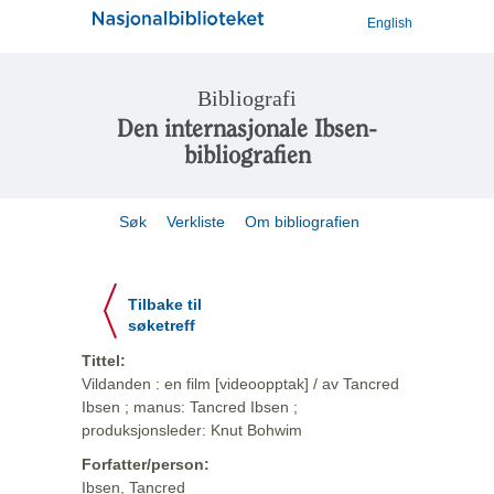
English
Bibliografi
Den internasjonale Ibsen-
bibliografien
Søk
Verkliste
Om bibliografien
Tilbake til
søketreff
Tittel:
Vildanden : en film [videoopptak] / av Tancred
Ibsen ; manus: Tancred Ibsen ;
produksjonsleder: Knut Bohwim
Forfatter/person:
Ibsen, Tancred