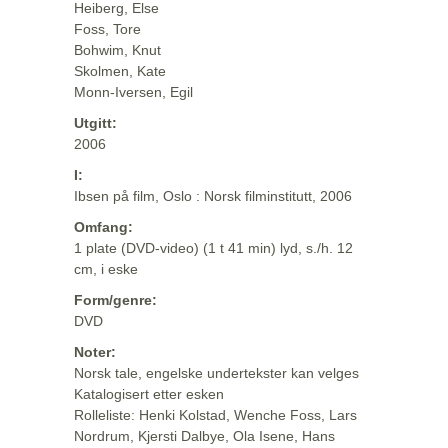
Heiberg, Else
Foss, Tore
Bohwim, Knut
Skolmen, Kate
Monn-Iversen, Egil
Utgitt:
2006
I:
Ibsen på film, Oslo : Norsk filminstitutt, 2006
Omfang:
1 plate (DVD-video) (1 t 41 min) lyd, s./h. 12
cm, i eske
Form/genre:
DVD
Noter:
Norsk tale, engelske undertekster kan velges
Katalogisert etter esken
Rolleliste: Henki Kolstad, Wenche Foss, Lars
Nordrum, Kjersti Dalbye, Ola Isene, Hans