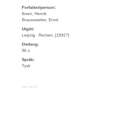
Forfatter/person:
Ibsen, Henrik
Brausewetter, Ernst
Utgitt:
Leipzig : Reclam, [1892?]
Omfang:
96 s.
Språk:
Tysk
Kilde:
MODS