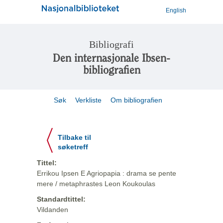
English
Bibliografi
Den internasjonale Ibsen-
bibliografien
Søk
Verkliste
Om bibliografien
Tilbake til
søketreff
Tittel:
Errikou Ipsen E Agriopapia : drama se pente
mere / metaphrastes Leon Koukoulas
Standardtittel:
Vildanden