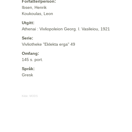
Forfatter/person:
Ibsen, Henrik
Koukoulas, Leon
Utgitt:
Athenai : Vivliopoleion Georg. I. Vasileiou, 1921
Serie:
Vivliotheke "Eklekta erga" 49
Omfang:
145 s. port.
Språk:
Gresk
Kilde:
MODS