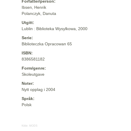
Forfatter/person:
Ibsen, Henrik
Polanczyk, Danuta
Utgitt:
Lublin : Biblioteka Wysylkowa, 2000
Serie:
Biblioteczka Opracowan 65
ISBN:
8386581182
Form/genre:
Skoleutgave
Noter:
Nytt opplag i 2004
Språk:
Polsk
Kilde:
MODS