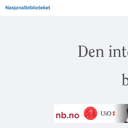
Den int
b