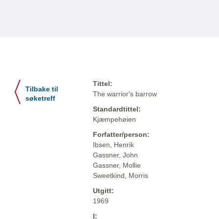
Tittel:
Tilbake til
The warrior's barrow
søketreff
Standardtittel:
Kjæmpehøien
Forfatter/person:
Ibsen, Henrik
Gassner, John
Gassner, Mollie
Sweetkind, Morris
Utgitt:
1969
I: