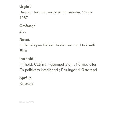
Utgitt:
Beijing : Renmin wenxue chubanshe, 1986-
1987
Omfang:
2 b.
Noter:
Innledning av Daniel Haakonsen og Elisabeth
Eide
Innhold:
Innhold: Catilina ; Kjæmpehøien ; Norma, eller
En politikers kjærlighed ; Fru Inger til Østeraad
Språk:
Kinesisk
Kilde:
MODS