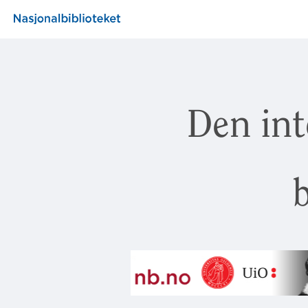
Den int
b