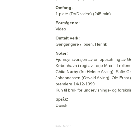
Omfang:
1 plate (DVD video) (245 min)
Form/genre:
Video
Omtalt verk:
Gengangere / Ibsen, Henrik
Noter:
Fjernsynsversjon av en oppsetning av G
København i regi av Terje Mærli. I roll
Ghita Nørby (fru Helene Alving), Sofie G
Johannessen (Osvald Alving), Ole Ernst
premiere 14/12-1999
Kun til bruk for undervisnings- og forsk
Språk:
Dansk
Kilde:
MODS