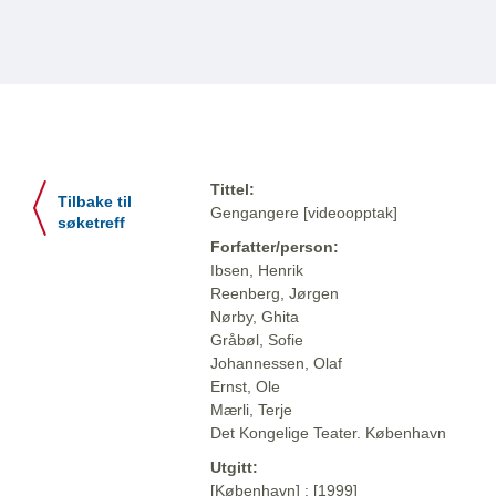
Tittel:
Tilbake til
Gengangere [videoopptak]
søketreff
Forfatter/person:
Ibsen, Henrik
Reenberg, Jørgen
Nørby, Ghita
Gråbøl, Sofie
Johannessen, Olaf
Ernst, Ole
Mærli, Terje
Det Kongelige Teater. København
Utgitt:
[København] : [1999]