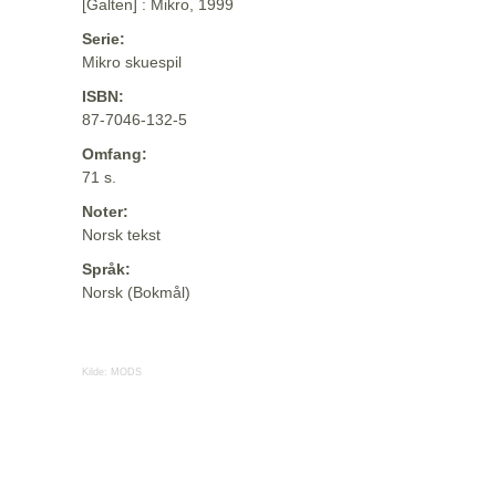
[Galten] : Mikro, 1999
Serie:
Mikro skuespil
ISBN:
87-7046-132-5
Omfang:
71 s.
Noter:
Norsk tekst
Språk:
Norsk (Bokmål)
Kilde:
MODS