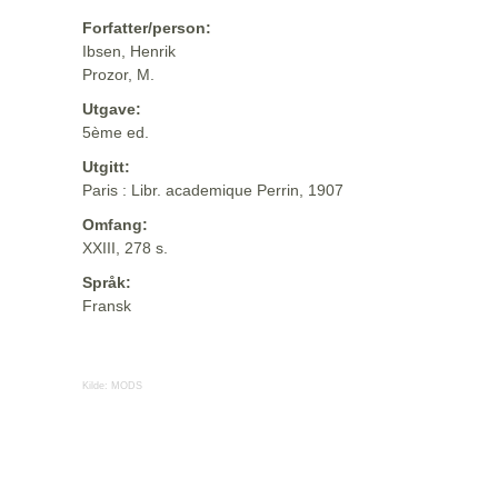
Forfatter/person:
Ibsen, Henrik
Prozor, M.
Utgave:
5ème ed.
Utgitt:
Paris : Libr. academique Perrin, 1907
Omfang:
XXIII, 278 s.
Språk:
Fransk
Kilde:
MODS