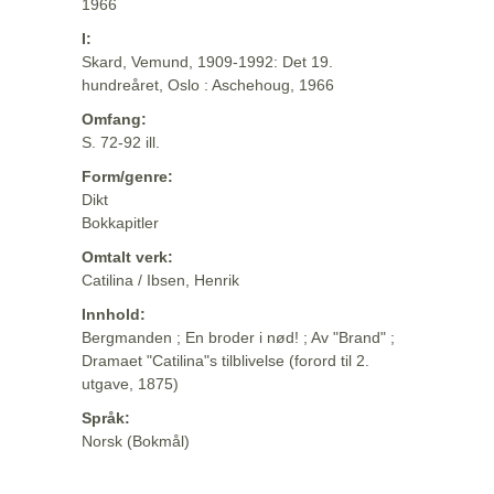
1966
I:
Skard, Vemund, 1909-1992: Det 19.
hundreåret, Oslo : Aschehoug, 1966
Omfang:
S. 72-92 ill.
Form/genre:
Dikt
Bokkapitler
Omtalt verk:
Catilina / Ibsen, Henrik
Innhold:
Bergmanden ; En broder i nød! ; Av "Brand" ;
Dramaet "Catilina"s tilblivelse (forord til 2.
utgave, 1875)
Språk:
Norsk (Bokmål)