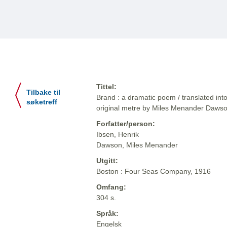
Tittel:
Tilbake til
Brand : a dramatic poem / translated int
søketreff
original metre by Miles Menander Daws
Forfatter/person:
Ibsen, Henrik
Dawson, Miles Menander
Utgitt:
Boston : Four Seas Company, 1916
Omfang:
304 s.
Språk:
Engelsk