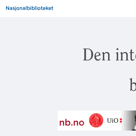
Den int
b