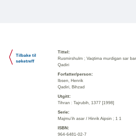
Tittel:
Tilbake til
Rusmirshulm ; Vaqtima murdigan sar bar d
søketreff
Qadiri
Forfatter/person:
Ibsen, Henrik
Qadiri, Bihzad
Utgitt:
Tihran : Tajrubih, 1377 [1998]
Serie:
Majmu'ih asar / Hinrik Aipsin ; 1 1
ISBN:
964-6481-02-7