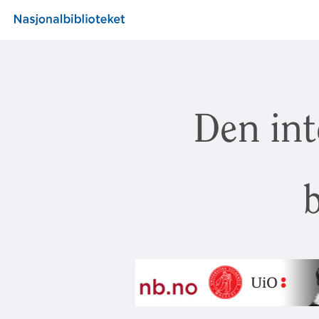
Den int
b