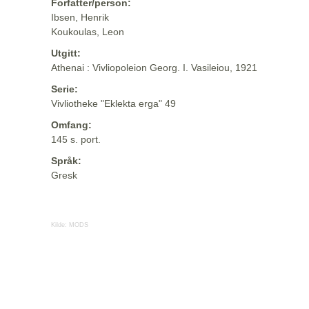
Forfatter/person:
Ibsen, Henrik
Koukoulas, Leon
Utgitt:
Athenai : Vivliopoleion Georg. I. Vasileiou, 1921
Serie:
Vivliotheke "Eklekta erga" 49
Omfang:
145 s. port.
Språk:
Gresk
Kilde:
MODS