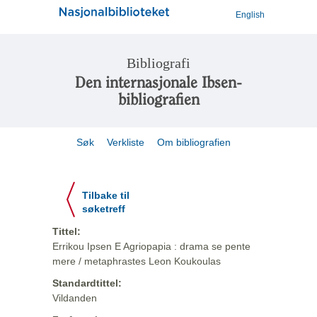
English
Bibliografi
Den internasjonale Ibsen-
bibliografien
Søk
Verkliste
Om bibliografien
Tilbake til
søketreff
Tittel:
Errikou Ipsen E Agriopapia : drama se pente
mere / metaphrastes Leon Koukoulas
Standardtittel:
Vildanden