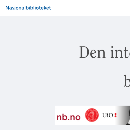
Den int
b