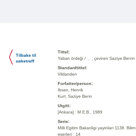
Tittel:
Tilbake til
Yaban ördeği / ... ; çeviren Saziye Berrin
søketreff
Standardtittel:
Vildanden
Forfatter/person:
Ibsen, Henrik
Kurt, Saziye Berin
Utgitt:
[Ankara] : M.E.B., 1989
Serie:
Milli Egitim Bakanligi yayinlari 1138. Bilim
eserleri : 14