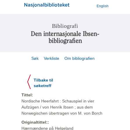
English
Bibliografi
Den internasjonale Ibsen-
bibliografien
Søk
Verkliste
Om bibliografien
Tilbake til
søketreff
Tittel:
Nordische Heerfahrt : Schauspiel in vier
Aufzügen / von Henrik Ibsen ; aus dem
Norwegischen übertragen von M. von Borch
Originaltittel::
Hærmændene på Helgeland