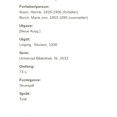
Forfatter/person:
Ibsen, Henrik, 1828-1906 (forfatter)
Borch, Marie von, 1853-1895 (oversetter)
Utgave:
[Neue Ausg.]
Utgitt:
Leipzig : Reclam, 1938
Serie:
Universal-Bibliothek. Nr. 2633
Omfang:
73 s.
Form/genre:
Skuespill
Språk:
Tysk