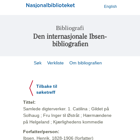
English
Bibliografi
Den internasjonale Ibsen-
bibliografien
Søk
Verkliste
Om bibliografien
Tilbake til
søketreff
Tittel:
Samlede digterverker. 1. Catilina ; Gildet på
Solhaug ; Fru Inger til Østråt ; Hærmændene
på Helgeland ; Kjærlighedens kommedie
Forfatter/person:
Ibsen, Henrik, 1828-1906 (forfatter)