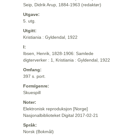
Seip, Didrik Arup, 1884-1963 (redaktør)
Utgave:
5. utg.
Utgitt:
Kristiania : Gyldendal, 1922
I:
Ibsen, Henrik, 1828-1906: Samlede
digterverker : 1, Kristiania : Gyldendal, 1922
Omfang:
397 s. port.
Form/genre:
Skuespill
Noter:
Elektronisk reproduksjon [Norge]
Nasjonalbiblioteket Digital 2017-02-21
Språk:
Norsk (Bokmål)