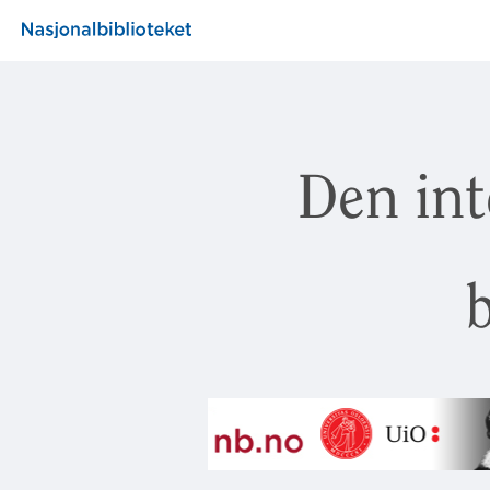
Den int
b