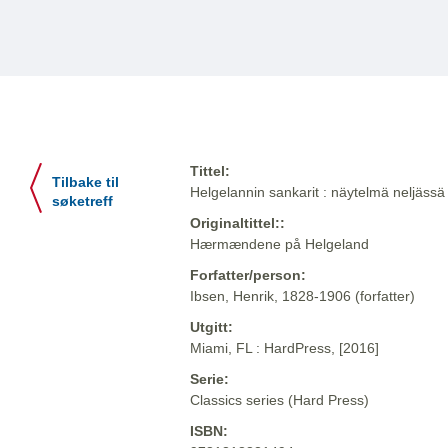
Tittel:
Tilbake til
Helgelannin sankarit : näytelmä neljässä
søketreff
Originaltittel::
Hærmændene på Helgeland
Forfatter/person:
Ibsen, Henrik, 1828-1906 (forfatter)
Utgitt:
Miami, FL : HardPress, [2016]
Serie:
Classics series (Hard Press)
ISBN: