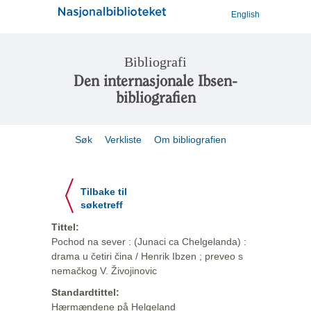
English
Bibliografi
Den internasjonale Ibsen-
bibliografien
Søk
Verkliste
Om bibliografien
Tilbake til
søketreff
Tittel:
Pochod na sever : (Junaci ca Chelgelanda) :
drama u četiri čina / Henrik Ibzen ; preveo s
nemačkog V. Živojinovic
Standardtittel:
Hærmændene på Helgeland