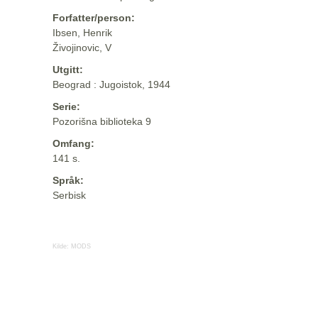
Forfatter/person:
Ibsen, Henrik
Živojinovic, V
Utgitt:
Beograd : Jugoistok, 1944
Serie:
Pozorišna biblioteka 9
Omfang:
141 s.
Språk:
Serbisk
Kilde:
MODS