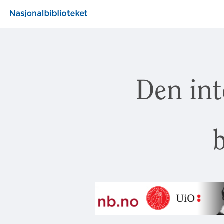
Den int
b