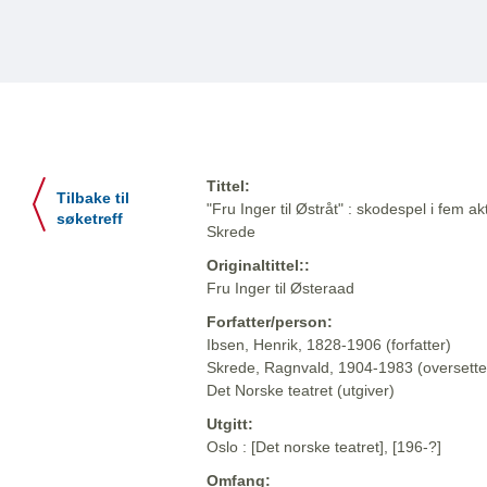
Tittel:
Tilbake til
"Fru Inger til Østråt" : skodespel i fem a
søketreff
Skrede
Originaltittel::
Fru Inger til Østeraad
Forfatter/person:
Ibsen, Henrik, 1828-1906 (forfatter)
Skrede, Ragnvald, 1904-1983 (oversette
Det Norske teatret (utgiver)
Utgitt:
Oslo : [Det norske teatret], [196-?]
Omfang: