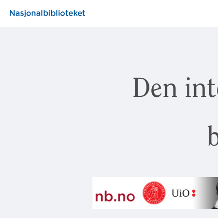
Den int
b