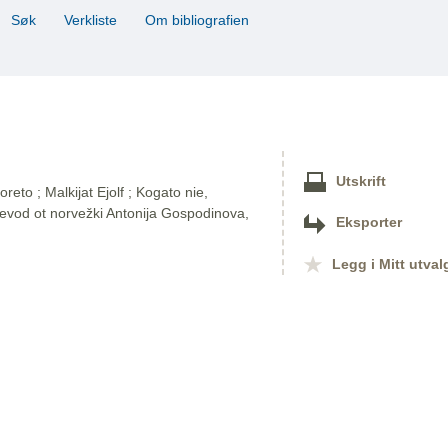
Søk
Verkliste
Om bibliografien
Utskrift
eto ; Malkijat Ejolf ; Kogato nie,
revod ot norvežki Antonija Gospodinova,
Eksporter
Legg i Mitt utval