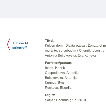
Tittel:
Tilbake til
Kuklen dom ; Divata patica ; Ženata ot mor
søketreff
murtvite, se subudim / Chenrik Ibsen ; p
Antonija Bučukovska, Eva Kuneva
Forfatter/person:
Ibsen, Henrik
Gospodinova, Antonija
Bučukovska, Antonija
Kuneva, Eva
Ruskova, Elizarija
Utgitt:
Sofija : Chemus grup, 2010