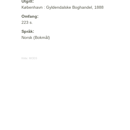
Utgitt:
København : Gyldendalske Boghandel, 1888
Omfang:
223 s.
Språk:
Norsk (Bokmål)
Kilde:
MODS