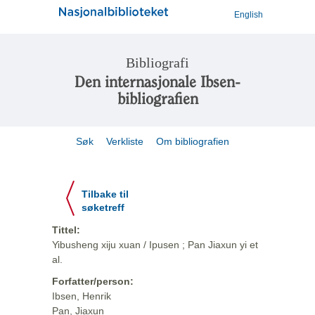
English
Bibliografi
Den internasjonale Ibsen-
bibliografien
Søk
Verkliste
Om bibliografien
Tilbake til
søketreff
Tittel:
Yibusheng xiju xuan / Ipusen ; Pan Jiaxun yi et
al.
Forfatter/person:
Ibsen, Henrik
Pan, Jiaxun