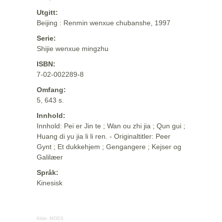
Utgitt:
Beijing : Renmin wenxue chubanshe, 1997
Serie:
Shijie wenxue mingzhu
ISBN:
7-02-002289-8
Omfang:
5, 643 s.
Innhold:
Innhold: Pei er Jin te ; Wan ou zhi jia ; Qun gui ;
Huang di yu jia li li ren. - Originaltitler: Peer
Gynt ; Et dukkehjem ; Gengangere ; Kejser og
Galilæer
Språk:
Kinesisk
Kilde:
MODS