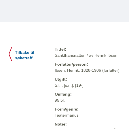
Tittel:
Tilbake til
Sankthansnatten / av Henrik Ibsen
søketreff
Forfatter/person:
Ibsen, Henrik, 1828-1906 (forfatter)
Utgitt:
S.l. : [s.n.], [19-]
Omfang:
95 bl.
Form/genre:
Teatermanus
Noter: