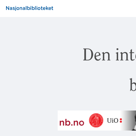
Den int
b